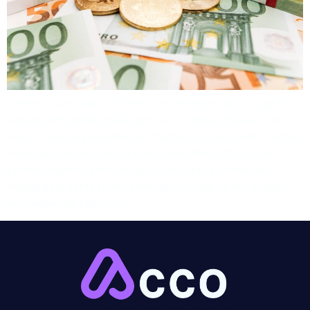
Lorem ipsum dolor sit amet, consectetuer adipiscing elit.
Aenean commodo ligula eget dolor. Aenean massa. Cum
sociis natoque penatibus et magnis dis parturient montes,
nascetur ridiculus mus. Donec quam felis, ultricies nec,
pellentesque eu, pretium quis, sem. Nulla consequat
massa quis enim. Donec pede justo, fringilla vel, aliquet
nec, vulputate eget, arcu.