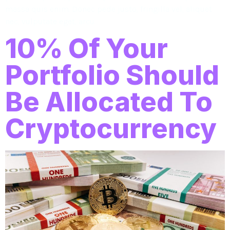
massa quis enim. Donec pede justo, fringilla vel, aliquet
nec, vulputate eget, arcu.
10% Of Your
Portfolio Should
Be Allocated To
Cryptocurrency