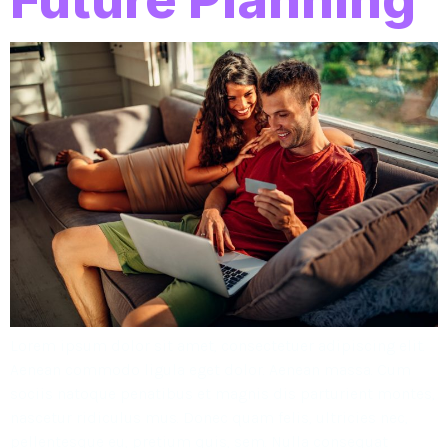
Lorem ipsum dolor sit amet, consectetuer adipiscing elit.
Aenean commodo ligula eget dolor. Aenean massa. Cum
sociis natoque penatibus et magnis dis parturient montes,
nascetur ridiculus mus. Donec quam felis, ultricies nec,
pellentesque eu, pretium quis, sem. Nulla consequat