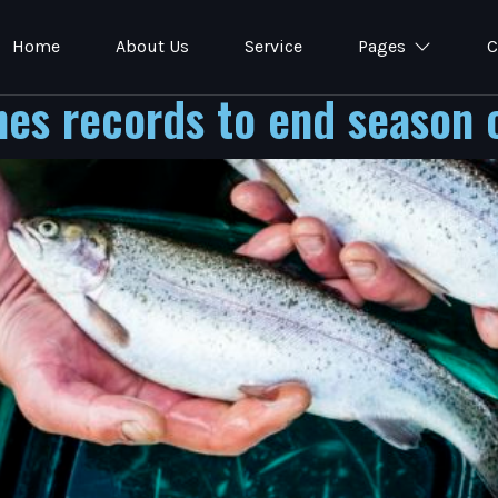
Home
About Us
Service
Pages
C
es records to end season o