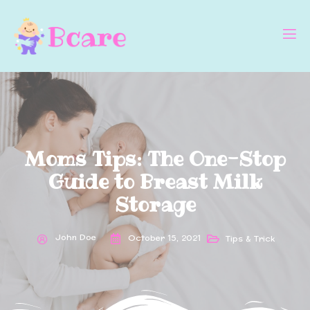
Moms Tips: The One-Stop
Guide to Breast Milk
Storage
John Doe
October 15, 2021
Tips & Trick