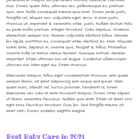
penatibus et magnis dis parturient montes, nascetur ridiculus
mus. Donec quam felis, ultricies nec, pellentesque eu, pretium
quis, sem. Nulla consequat massa quis enim. Donec pede justo,
fringilla vel, aliquet nec, vulputate eget, arcu. In enim justo,
rhoncus ut, imperdiet a, venenatis vitae, justo. Nullam dictum felis
eu pede mollis pretium. Integer tincidunt. Cras dapibus. Vivamus
elementum semper nisi. Aenean vulputate eleifend tellus. Aenean
leo ligula, porttitor eu, consequat vitae, eleifend ac, enim. Aliquam
lorem ante, dapibus in, viverra quis, feugiat a, tellus. Phasellus
viverra nulla ut metus varius laoreet. Quisque rutrum. Aenean
imperdiet. Etiam ultricies nisi vel augue. Curabitur ullamcorper
ultricies nisi. Nam eget dui. Etiam rhoncus.
Maecenas tempus, tellus eget condimentum rhoncus, sem quam
semper libero, sit amet adipiscing sem neque sed ipsum. Nam
quam nunc, blandit vel, luctus pulvinar, hendrerit id, lorem.
Maecenas nec odio et ante tincidunt tempus. Donec vitae sapien
ut libero venenatis faucibus. Nullam quis ante. Etiam sit amet orci
eget eros faucibus tincidunt. Duis leo. Sed fringilla mauris sit
amet nibh. Donec sodales sagittis magna.
Best Baby Care in 2021