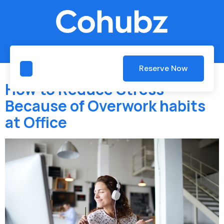
Tag:
News
Reserve Now
How to Reduce Stress
Because of Overwork habits
at Office