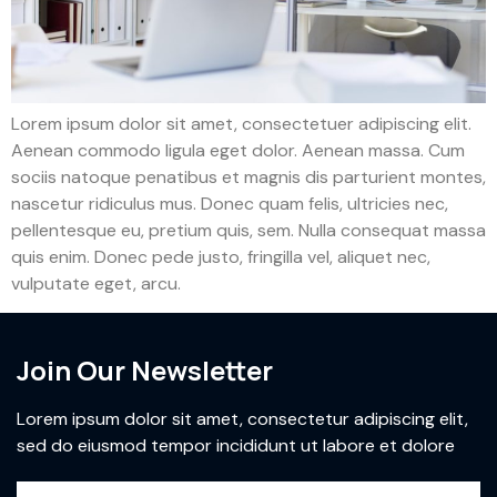
Lorem ipsum dolor sit amet, consectetuer adipiscing elit.
Aenean commodo ligula eget dolor. Aenean massa. Cum
sociis natoque penatibus et magnis dis parturient montes,
nascetur ridiculus mus. Donec quam felis, ultricies nec,
pellentesque eu, pretium quis, sem. Nulla consequat massa
quis enim. Donec pede justo, fringilla vel, aliquet nec,
vulputate eget, arcu.
Join Our Newsletter
Lorem ipsum dolor sit amet, consectetur adipiscing elit,
sed do eiusmod tempor incididunt ut labore et dolore