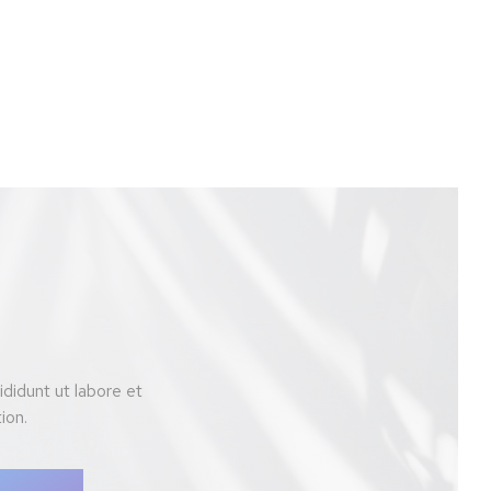
didunt ut labore et
ion.