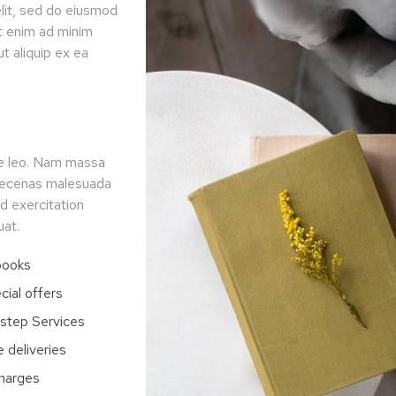
lit, sed do eiusmod
Ut enim ad minim
ut aliquip ex ea
ue leo. Nam massa
Maecenas malesuada
d exercitation
uat.
books
cial offers
rstep Services
e deliveries
charges