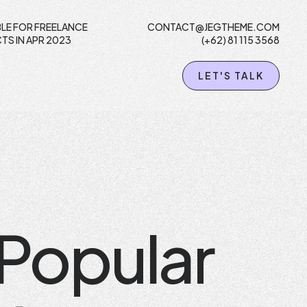
BLE FOR FREELANCE
CONTACT@JEGTHEME.COM
TS IN APR 2023
(+62) 81 115 3568
LET'S TALK
 Popular