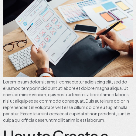
Lorem ipsum dolor sit amet, consectetur adipiscing elit, sed do
eiusmod tempor incididunt ut labore et dolore magna aliqua. Ut
enim ad minim veniam, quis nostrud exercitation ullamco laboris
nisi ut aliquip ex ea commodo consequat. Duis aute irure dolor in
reprehenderit in voluptate velit esse cillum dolore eu fugiat nulla
pariatur. Excepteur sint occaecat cupidatat non proident, sunt in
culpa qui officia deserunt mollit anim id est laborum.
How to Create a