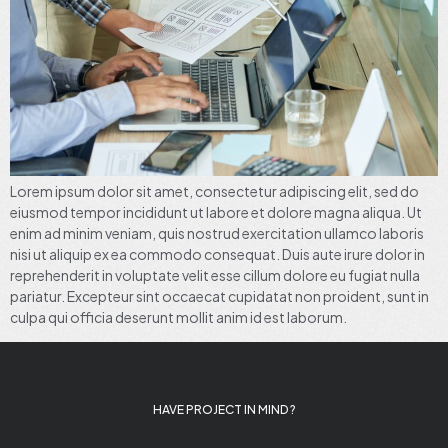
Lorem ipsum dolor sit amet, consectetur adipiscing elit, sed do
eiusmod tempor incididunt ut labore et dolore magna aliqua. Ut
enim ad minim veniam, quis nostrud exercitation ullamco laboris
nisi ut aliquip ex ea commodo consequat. Duis aute irure dolor in
reprehenderit in voluptate velit esse cillum dolore eu fugiat nulla
pariatur. Excepteur sint occaecat cupidatat non proident, sunt in
culpa qui officia deserunt mollit anim id est laborum.
HAVE PROJECT IN MIND ?