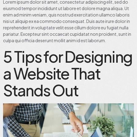
Lorem ipsum dolor sit amet, consectetur adipiscing elit, sed do
eiusmod tempor incididunt ut labore et dolore magna aliqua. Ut
enim ad minim veniam, quis nostrud exercitation ullamco laboris
nisi ut aliquip ex ea commodo consequat. Duis aute irure dolor in
reprehenderit in voluptate velit esse cillum dolore eu fugiat nulla
pariatur. Excepteur sint occaecat cupidatat non proident, sunt in
culpa qui officia deserunt mollit anim id est laborum.
5 Tips for Designing
a Website That
Stands Out