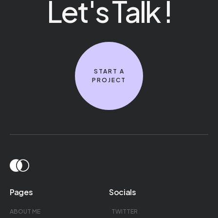
Let's Talk !
START A
PROJECT
Pages
Socials
ABOUT ME
TWITTER