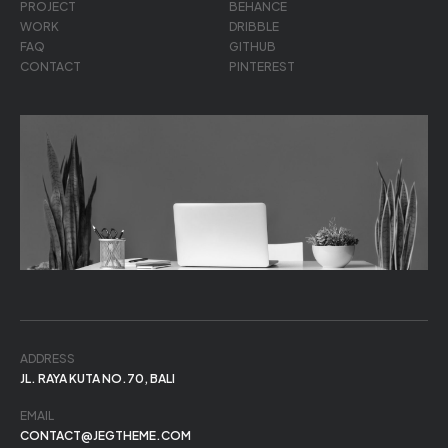
PROJECT
BEHANCE
WORK
DRIBBLE
FAQ
GITHUB
CONTACT
PINTEREST
ADDRESS
JL. RAYA KUTA NO.70, BALI
EMAIL
CONTACT@JEGTHEME.COM