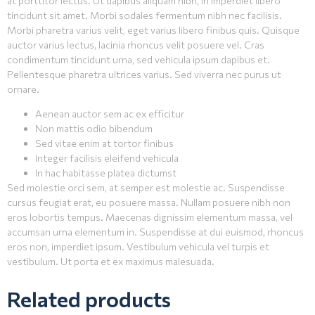
at porttitor lectus. Ut dapibus aliquam nibh, in imperdiet libero
tincidunt sit amet. Morbi sodales fermentum nibh nec facilisis.
Morbi pharetra varius velit, eget varius libero finibus quis. Quisque
auctor varius lectus, lacinia rhoncus velit posuere vel. Cras
condimentum tincidunt urna, sed vehicula ipsum dapibus et.
Pellentesque pharetra ultrices varius. Sed viverra nec purus ut
ornare.
Aenean auctor sem ac ex efficitur
Non mattis odio bibendum
Sed vitae enim at tortor finibus
Integer facilisis eleifend vehicula
In hac habitasse platea dictumst
Sed molestie orci sem, at semper est molestie ac. Suspendisse
cursus feugiat erat, eu posuere massa. Nullam posuere nibh non
eros lobortis tempus. Maecenas dignissim elementum massa, vel
accumsan urna elementum in. Suspendisse at dui euismod, rhoncus
eros non, imperdiet ipsum. Vestibulum vehicula vel turpis et
vestibulum. Ut porta et ex maximus malesuada.
Related products