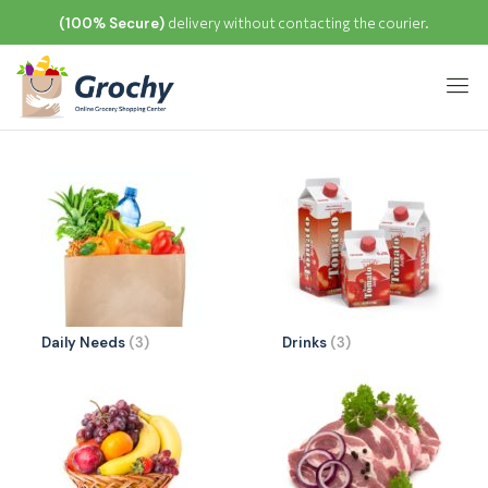
(100% Secure)
delivery without contacting the courier.
Daily Needs
(3)
Drinks
(3)