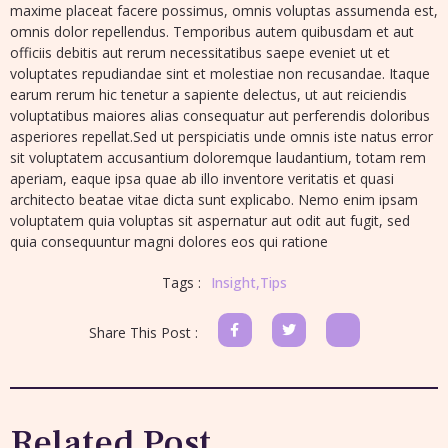
maxime placeat facere possimus, omnis voluptas assumenda est,
omnis dolor repellendus. Temporibus autem quibusdam et aut
officiis debitis aut rerum necessitatibus saepe eveniet ut et
voluptates repudiandae sint et molestiae non recusandae. Itaque
earum rerum hic tenetur a sapiente delectus, ut aut reiciendis
voluptatibus maiores alias consequatur aut perferendis doloribus
asperiores repellat.Sed ut perspiciatis unde omnis iste natus error
sit voluptatem accusantium doloremque laudantium, totam rem
aperiam, eaque ipsa quae ab illo inventore veritatis et quasi
architecto beatae vitae dicta sunt explicabo. Nemo enim ipsam
voluptatem quia voluptas sit aspernatur aut odit aut fugit, sed
quia consequuntur magni dolores eos qui ratione
Tags :
Insight
,
Tips
Share This Post :
Related Post