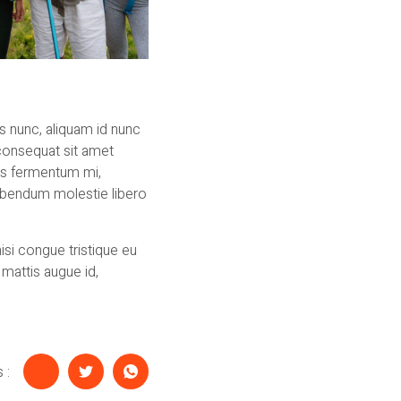
is nunc, aliquam id nunc
 consequat sit amet
rus fermentum mi,
bibendum molestie libero
si congue tristique eu
 mattis augue id,
 :