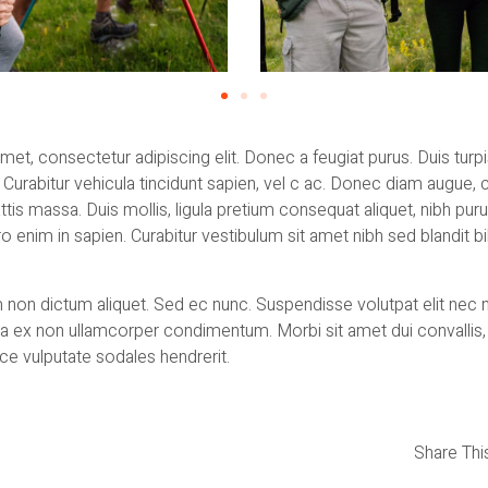
et, consectetur adipiscing elit. Donec a feugiat purus. Duis turp
i. Curabitur vehicula tincidunt sapien, vel c ac. Donec diam augue,
is massa. Duis mollis, ligula pretium consequat aliquet, nibh pu
o enim in sapien. Curabitur vestibulum sit amet nibh sed blandit 
non dictum aliquet. Sed ec nunc. Suspendisse volutpat elit nec ni
etra ex non ullamcorper condimentum. Morbi sit amet dui convallis,
e vulputate sodales hendrerit.
Share This