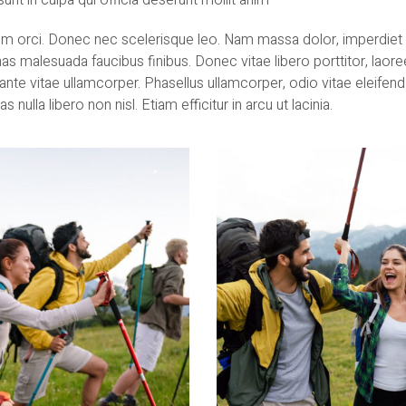
unt in culpa qui officia deserunt mollit anim
um orci. Donec nec scelerisque leo. Nam massa dolor, imperdiet
malesuada faucibus finibus. Donec vitae libero porttitor, laoreet
nte vitae ullamcorper. Phasellus ullamcorper, odio vitae eleifend u
nulla libero non nisl. Etiam efficitur in arcu ut lacinia.