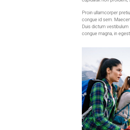
cupidatat non proident, s
Proin ullamcorper preti
congue id sem. Maecenas 
Duis dictum vestibulum a
congue magna, in egestas 