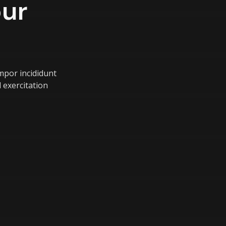
our
mpor incididunt
 exercitation