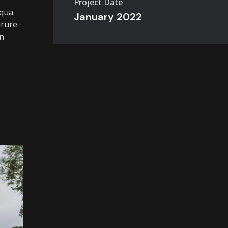
Project Date
qua.
January 2022
irure
on