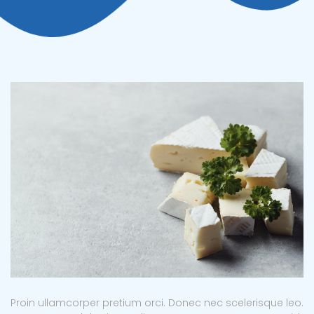
Proin ullamcorper pretium orci. Donec nec scelerisque leo.