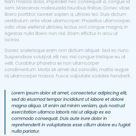
Nam massa dolor, imperdiet nec consequat a, congue id
sem. Maecenas malesuada faucibus finibus. Donec vitae
libero porttitor, laoreet sapien a, ultrices leo. Duis dictum
vestibulum ante vitae ullamcorper. Phasellus ullamcorper,
odio vitae eleifend ultricies, lectus orci congue magna, in
egestas nulla libero non nisl. Etiam efficitur in arcu ut
lacinia.
Donec scelerisque enim non dictum aliquet. Sed ec nunc.
Suspendisse volutpat elit nec nisi congue tristique eu at
velit. Curabitur pharetra ex non ullamcorper
condimentum. Morbi sit amet dui convallis, mattis augue
id, ullamcorper massa. Fusce vulputate sodales hendrerit.
Lorem ipsum dolor sit amet, consectetur adipiscing elit,
sed do eiusmod tempor incididunt ut labore et dolore
magna aliqua. Ut enim ad minim veniam, quis nostrud
exercitation ullamco laboris nisi ut aliquip ex ea
commodo consequat. Duis aute irure dolor in
reprehenderit in voluptateas esse cillum dolore eu fugiat
nulla pariatur
.