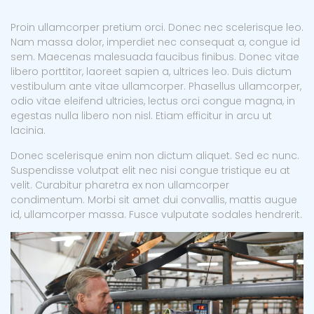
Proin ullamcorper pretium orci. Donec nec scelerisque leo.
Nam massa dolor, imperdiet nec consequat a, congue id
sem. Maecenas malesuada faucibus finibus. Donec vitae
libero porttitor, laoreet sapien a, ultrices leo. Duis dictum
vestibulum ante vitae ullamcorper. Phasellus ullamcorper,
odio vitae eleifend ultricies, lectus orci congue magna, in
egestas nulla libero non nisl. Etiam efficitur in arcu ut
lacinia.
Donec scelerisque enim non dictum aliquet. Sed ec nunc.
Suspendisse volutpat elit nec nisi congue tristique eu at
velit. Curabitur pharetra ex non ullamcorper
condimentum. Morbi sit amet dui convallis, mattis augue
id, ullamcorper massa. Fusce vulputate sodales hendrerit.