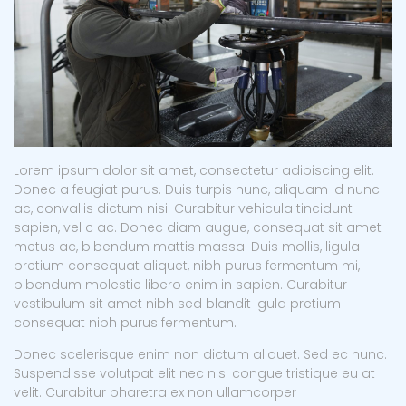
Lorem ipsum dolor sit amet, consectetur adipiscing elit.
Donec a feugiat purus. Duis turpis nunc, aliquam id nunc
ac, convallis dictum nisi. Curabitur vehicula tincidunt
sapien, vel c ac. Donec diam augue, consequat sit amet
metus ac, bibendum mattis massa. Duis mollis, ligula
pretium consequat aliquet, nibh purus fermentum mi,
bibendum molestie libero enim in sapien. Curabitur
vestibulum sit amet nibh sed blandit igula pretium
consequat nibh purus fermentum.
Donec scelerisque enim non dictum aliquet. Sed ec nunc.
Suspendisse volutpat elit nec nisi congue tristique eu at
velit. Curabitur pharetra ex non ullamcorper