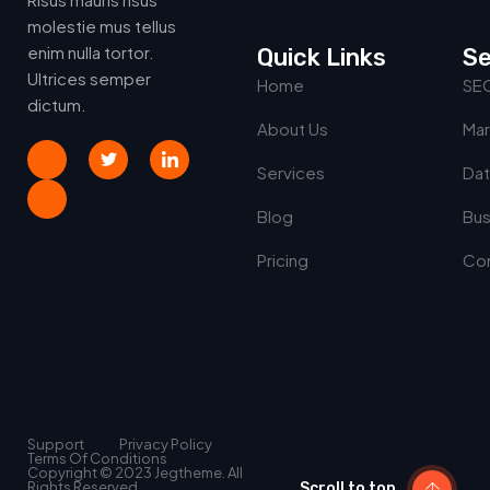
molestie mus tellus
enim nulla tortor.
Quick Links
Se
Ultrices semper
Home
SE
dictum.
About Us
Mar
Services
Dat
Blog
Bus
Pricing
Con
Support
Privacy Policy
Terms Of Conditions
Copyright © 2023 Jegtheme. All
Rights Reserved.
Scroll to top