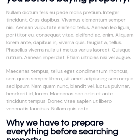
Nullam dictum felis eu pede mollis pretium. Integer
tincidunt. Cras dapibus. Vivamus elementum semper
nisi. Aenean vulputate eleifend tellus. Aenean leo ligula,
porttitor eu, consequat vitae, eleifend ac, enim. Aliquam
lorem ante, dapibus in, viverra quis, feugiat a, tellus.
Phasellus viverra nulla ut metus varius laoreet. Quisque
rutrum. Aenean imperdiet. Etiam ultricies nisi vel augue.
Maecenas tempus, tellus eget condimentum rhoncus,
sem quam semper libero, sit amet adipiscing sem neque
sed ipsum. Nam quam nunc, blandit vel, luctus pulvinar,
hendrerit id, lorem. Maecenas nec odio et ante
tincidunt tempus. Donec vitae sapien ut libero
venenatis faucibus. Nullam quis ante.
Why we have to prepare
everything before searching