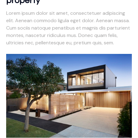
property
Lorem ipsum dolor sit amet, consectetuer adipiscing
elit. Aenean commodo ligula eget dolor. Aenean massa.
Cum sociis natoque penatibus et magnis dis parturient
montes, nascetur ridiculus mus. Donec quam felis,
ultricies nec, pellentesque eu, pretium quis, sem.