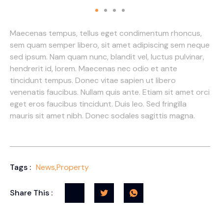
Maecenas tempus, tellus eget condimentum rhoncus,
sem quam semper libero, sit amet adipiscing sem neque
sed ipsum. Nam quam nunc, blandit vel, luctus pulvinar,
hendrerit id, lorem. Maecenas nec odio et ante
tincidunt tempus. Donec vitae sapien ut libero
venenatis faucibus. Nullam quis ante. Etiam sit amet orci
eget eros faucibus tincidunt. Duis leo. Sed fringilla
mauris sit amet nibh. Donec sodales sagittis magna.
Tags :
News
,
Property
Share This :