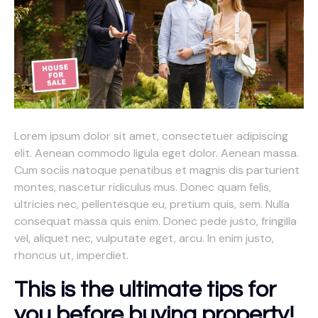
Lorem ipsum dolor sit amet, consectetuer adipiscing
elit. Aenean commodo ligula eget dolor. Aenean massa.
Cum sociis natoque penatibus et magnis dis parturient
montes, nascetur ridiculus mus. Donec quam felis,
ultricies nec, pellentesque eu, pretium quis, sem. Nulla
consequat massa quis enim. Donec pede justo, fringilla
vel, aliquet nec, vulputate eget, arcu. In enim justo,
rhoncus ut, imperdiet.
This is the ultimate tips for
you before buying property!