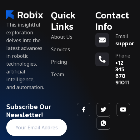
Quick
Contact
Links
Info
This insightful
exploration
Email
About Us
delves into the
support
latest advances
Services
Phone
in robotic
Pricing
+12
technologies,
345
artificial
Team
678
intelligence,
91011
and automation.
Subscribe Our
Newsletter!