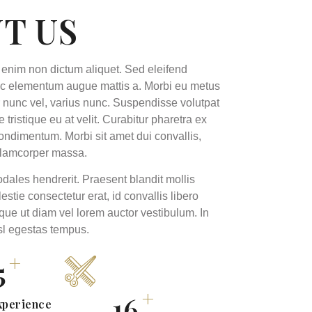
T US
 enim non dictum aliquet. Sed eleifend
nec elementum augue mattis a. Morbi eu metus
 nunc vel, varius nunc. Suspendisse volutpat
e tristique eu at velit. Curabitur pharetra ex
ondimentum. Morbi sit amet dui convallis,
ullamcorper massa.
dales hendrerit. Praesent blandit mollis
lestie consectetur erat, id convallis libero
sque ut diam vel lorem auctor vestibulum. In
isl egestas tempus.
+
2
+
24
xperience