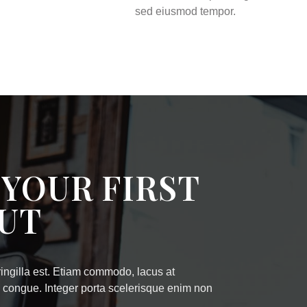
sed eiusmod tempor.
YOUR FIRST
UT
fringilla est. Etiam commodo, lacus at
eu congue. Integer porta scelerisque enim non