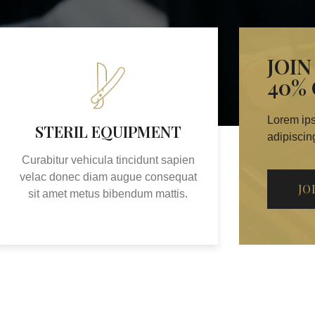
JOI
40%
Lorem ips
STERIL EQUIPMENT
adipiscing
Curabitur vehicula tincidunt sapien
velac donec diam augue consequat
JO
sit amet metus bibendum mattis.