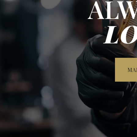
ALW
L
MA