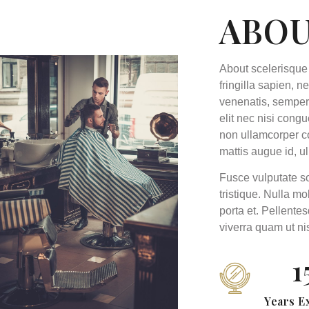
ABOU
About scelerisque
fringilla sapien, 
venenatis, semper
elit nec nisi congu
non ullamcorper c
mattis augue id, 
Fusce vulputate so
tristique. Nulla mo
porta et. Pellente
viverra quam ut n
2
Years E