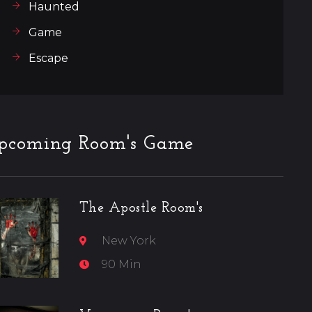
Haunted
Game
Escape
pcoming Room's Game
The Apostle Room's
New York
90 Min