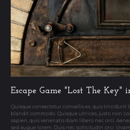
Escape Game "Lost The Key" i
Quisque consectetur convallis ex, quis tincidunt l
blandit commodo. Quisque ultrices, justo non c
sapien, quis venenatis diam libero nec orci. Ae
sed augue lorem. Duis nec sollicitudin orci. Vivamu