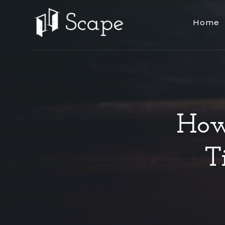
Home
How
T