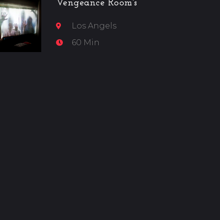
Vengeance Room's
Los Angels
60 Min