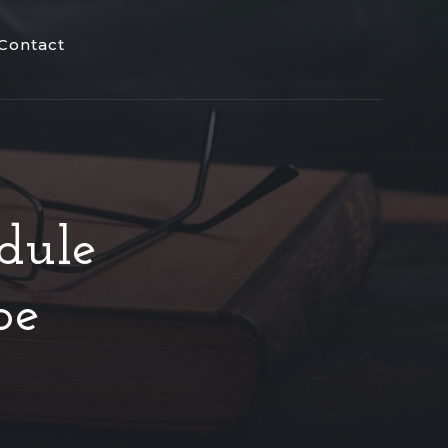
Contact
dule
pe