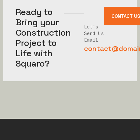
Ready to
CONTACT U
Bring your
Let’s
Construction
Send Us
Email
Project to
contact@domai
Life with
Squaro?