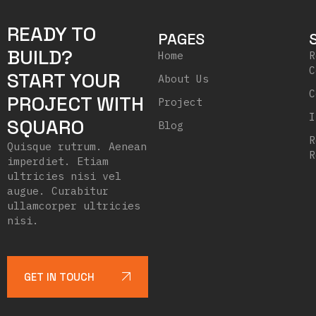
READY TO
PAGES
BUILD?
Home
R
C
START YOUR
About Us
C
PROJECT WITH
Project
I
SQUARO
Blog
R
Quisque rutrum. Aenean
R
imperdiet. Etiam
ultricies nisi vel
augue. Curabitur
ullamcorper ultricies
nisi.
GET IN TOUCH