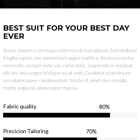
BEST SUIT FOR YOUR BEST DAY
EVER
Razoe shaver scelerisque enim non dictum aliquet. Sed eleifend
fringilla sapien, nec elementum augue mattis a. Morbi eu metus
venenatis, semper nunc vel, varius nunc. Suspendisse volutpat
elit nec nisi congue tristique eu at velit. Curabitur pharetra ex
non ullamcorper condimentum. Morbi sit amet dui convallis,
mattis augue id, ullamcorper massa.
Fabric quality
80%
Precicion Tailoring
70%