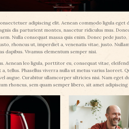
consectetuer adipiscing elit. Aenean commodo ligula eget
gnis dis parturient montes, nascetur ridiculus mus. Donec 
 sem. Nulla consequat massa quis enim. Donec pede justo, fri
usto, rhoncus ut, imperdiet a, venenatis vitae, justo. Nulla
ras dapibus. Vivamus elementum semper nisi.
s. Aenean leo ligula, porttitor eu, consequat vitae, eleifen
at a, tellus. Phasellus viverra nulla ut metus varius laoreet
i vel augue. Curabitur ullamcorper ultricies nisi. Nam eget
tum rhoncus, sem quam semper libero, sit amet adipiscing