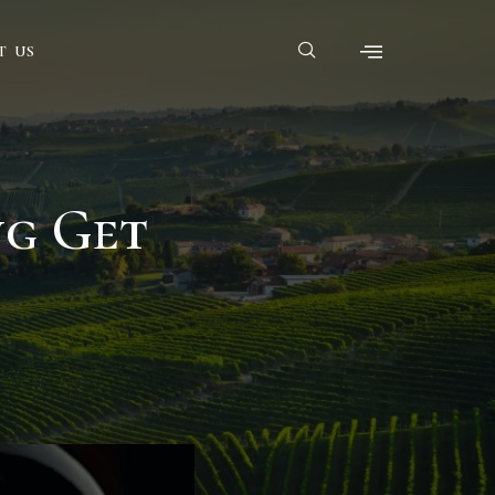
T US
ng Get