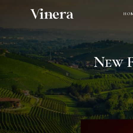
HO
New F