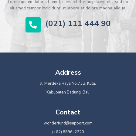
Lorem ipsum dolor sit amet, consectetur adipiscing elit, sed do
eiusmod tempor incididunt ut labore et dolore magna aliqua.
(021) 111 444 90
Address
Jl. Merdeka Raya No.73B, Kuta,
Kabupaten Badung, Bali
Contact
wonderfund@support.com
(+62) 8896-2220