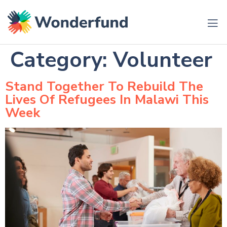
Category:
Volunteer
Stand Together To Rebuild The
Lives Of Refugees In Malawi This
Week