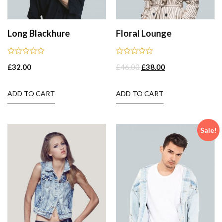
Long Blackhure
Floral Lounge
Rated
Rated
£
32.00
£
46.00
£
38.00
0
0
out
out
of
of
5
5
ADD TO CART
ADD TO CART
Sale!