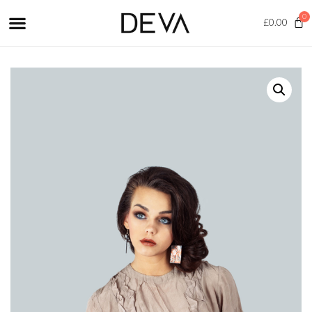
0
£
0.00