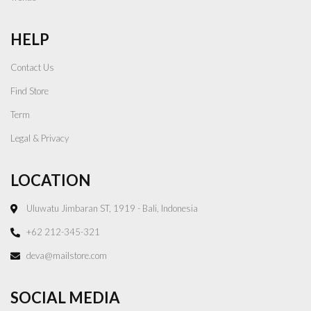
HELP
Contact Us
Find Store
Term
Legal & Privacy
LOCATION
Uluwatu Jimbaran ST, 1919 - Bali, Indonesia
+62 212-345-321
deva@mailstore.com
SOCIAL MEDIA