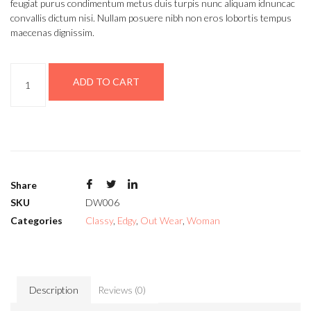
feugiat purus condimentum metus duis turpis nunc aliquam idnuncac
convallis dictum nisi. Nullam posuere nibh non eros lobortis tempus
maecenas dignissim.
ADD TO CART
Share
SKU
DW006
Categories
Classy
,
Edgy
,
Out Wear
,
Woman
Description
Reviews (0)