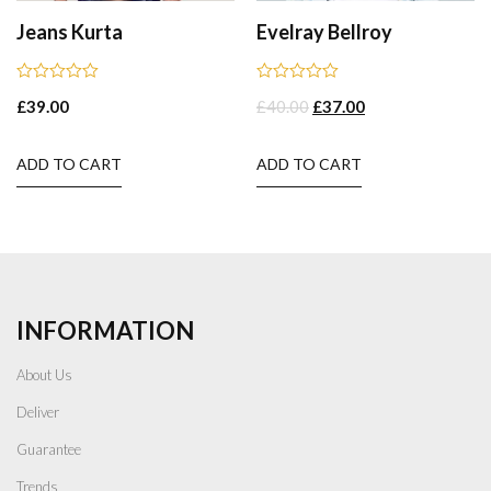
Jeans Kurta
Evelray Bellroy
Rated
Rated
£
39.00
£
40.00
£
37.00
0
0
out
out
of
of
5
5
ADD TO CART
ADD TO CART
INFORMATION
About Us
Deliver
Guarantee
Trends