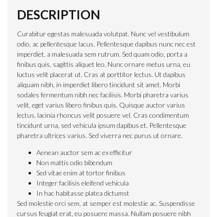
DESCRIPTION
Curabitur egestas malesuada volutpat. Nunc vel vestibulum
odio, ac pellentesque lacus. Pellentesque dapibus nunc nec est
imperdiet, a malesuada sem rutrum. Sed quam odio, porta a
finibus quis, sagittis aliquet leo. Nunc ornare metus urna, eu
luctus velit placerat ut. Cras at porttitor lectus. Ut dapibus
aliquam nibh, in imperdiet libero tincidunt sit amet. Morbi
sodales fermentum nibh nec facilisis. Morbi pharetra varius
velit, eget varius libero finibus quis. Quisque auctor varius
lectus, lacinia rhoncus velit posuere vel. Cras condimentum
tincidunt urna, sed vehicula ipsum dapibus et. Pellentesque
pharetra ultrices varius. Sed viverra nec purus ut ornare.
Aenean auctor sem ac ex efficitur
Non mattis odio bibendum
Sed vitae enim at tortor finibus
Integer facilisis eleifend vehicula
In hac habitasse platea dictumst
Sed molestie orci sem, at semper est molestie ac. Suspendisse
cursus feugiat erat, eu posuere massa. Nullam posuere nibh