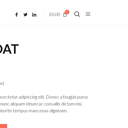
0
£
0.00
OAT
w)
sectetur adipiscing elit. Donec a feugiat purus
unc aliquam idnuncac convallis dictum nisi.
obortis tempus maecenas dignissim.