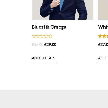
Bluestik Omega
Whi
Rated
Rated
£
35.00
£
29.00
£
37.
0
4.00
out
out of
of
5
ADD TO CART
ADD 