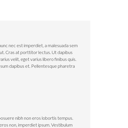
 nunc nec est imperdiet, a malesuada sem
ut. Cras at porttitor lectus. Ut dapibus
us velit, eget varius libero finibus quis.
 ipsum dapibus et. Pellentesque pharetra
posuere nibh non eros lobortis tempus.
ros non, imperdiet ipsum. Vestibulum