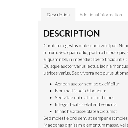
Description
Additional information
DESCRIPTION
Curabitur egestas malesuada volutpat. Nunc
rutrum. Sed quam odio, porta a finibus quis, s
aliquam nibh, in imperdiet libero tincidunt si
Quisque auctor varius lectus, lacinia rhoncu
ultrices varius. Sed viverra nec purus ut orna
Aenean auctor sem ac ex efficitur
Non mattis odio bibendum
Sed vitae enim at tortor finibus
Integer facilisis eleifend vehicula
In hac habitasse platea dictumst
Sed molestie orci sem, at semper est molest
Maecenas dignissim elementum massa, vel a