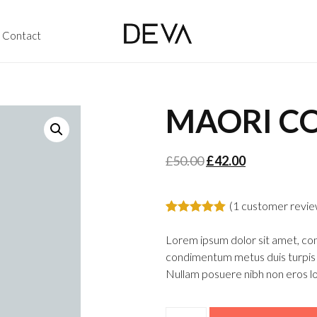
Contact
MAORI C
£
50.00
£
42.00
(
1
customer revie
Rated
1
5.00
out of 5
Lorem ipsum dolor sit amet, con
based on
condimentum metus duis turpis n
customer
rating
Nullam posuere nibh non eros l