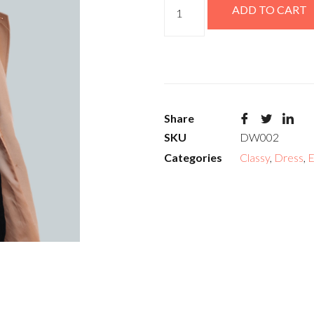
ADD TO CART
Share
SKU
DW002
Categories
Classy
,
Dress
,
E