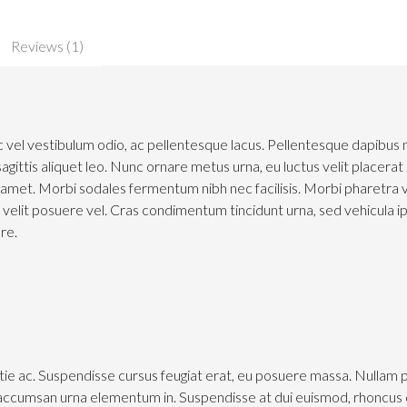
Reviews (1)
 vel vestibulum odio, ac pellentesque lacus. Pellentesque dapibus
agittis aliquet leo. Nunc ornare metus urna, eu luctus velit placerat 
t amet. Morbi sodales fermentum nibh nec facilisis. Morbi pharetra vari
s velit posuere vel. Cras condimentum tincidunt urna, sed vehicula
re.
ie ac. Suspendisse cursus feugiat erat, eu posuere massa. Nullam 
ccumsan urna elementum in. Suspendisse at dui euismod, rhoncus e