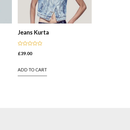
Jeans Kurta
Rated
£
39.00
0
out
of
5
ADD TO CART