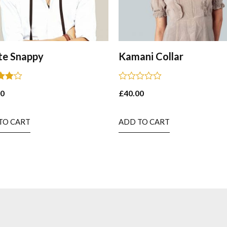
te Snappy
Kamani Collar
Rated
00
£
40.00
0
 5
out
of
5
TO CART
ADD TO CART