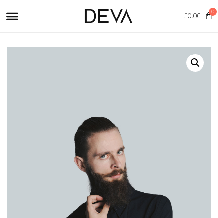
0
£
0.00