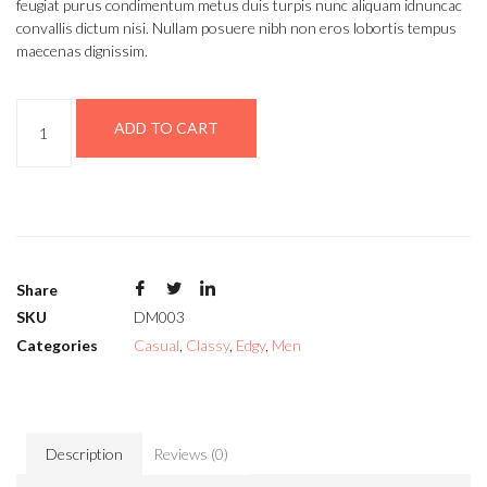
feugiat purus condimentum metus duis turpis nunc aliquam idnuncac
convallis dictum nisi. Nullam posuere nibh non eros lobortis tempus
maecenas dignissim.
ADD TO CART
Share
SKU
DM003
Categories
Casual
,
Classy
,
Edgy
,
Men
Description
Reviews (0)