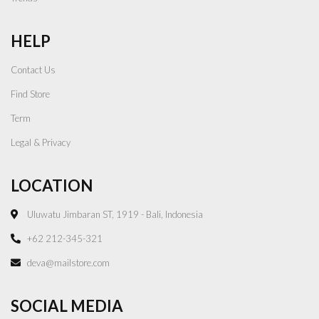
HELP
Contact Us
Find Store
Term
Legal & Privacy
LOCATION
Uluwatu Jimbaran ST, 1919 - Bali, Indonesia
+62 212-345-321
deva@mailstore.com
SOCIAL MEDIA