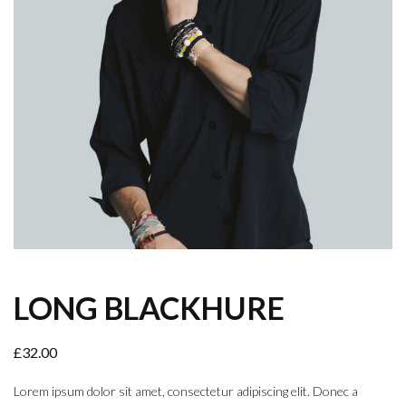
LONG BLACKHURE
£
32.00
Lorem ipsum dolor sit amet, consectetur adipiscing elit. Donec a