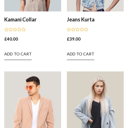
Kamani Collar
Jeans Kurta
Rated
Rated
£
40.00
£
39.00
0
0
out
out
of
of
5
5
ADD TO CART
ADD TO CART