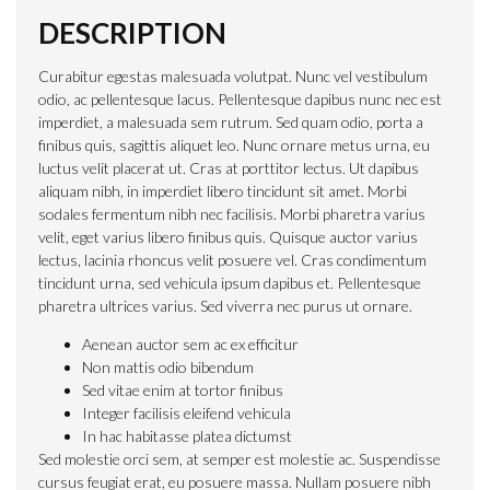
DESCRIPTION
Curabitur egestas malesuada volutpat. Nunc vel vestibulum
odio, ac pellentesque lacus. Pellentesque dapibus nunc nec est
imperdiet, a malesuada sem rutrum. Sed quam odio, porta a
finibus quis, sagittis aliquet leo. Nunc ornare metus urna, eu
luctus velit placerat ut. Cras at porttitor lectus. Ut dapibus
aliquam nibh, in imperdiet libero tincidunt sit amet. Morbi
sodales fermentum nibh nec facilisis. Morbi pharetra varius
velit, eget varius libero finibus quis. Quisque auctor varius
lectus, lacinia rhoncus velit posuere vel. Cras condimentum
tincidunt urna, sed vehicula ipsum dapibus et. Pellentesque
pharetra ultrices varius. Sed viverra nec purus ut ornare.
Aenean auctor sem ac ex efficitur
Non mattis odio bibendum
Sed vitae enim at tortor finibus
Integer facilisis eleifend vehicula
In hac habitasse platea dictumst
Sed molestie orci sem, at semper est molestie ac. Suspendisse
cursus feugiat erat, eu posuere massa. Nullam posuere nibh