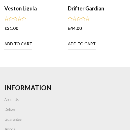
Veston Ligula
Drifter Gardian
Rated
Rated
£
31.00
£
44.00
0
0
out
out
of
of
5
5
ADD TO CART
ADD TO CART
INFORMATION
About Us
Deliver
Guarantee
Trends