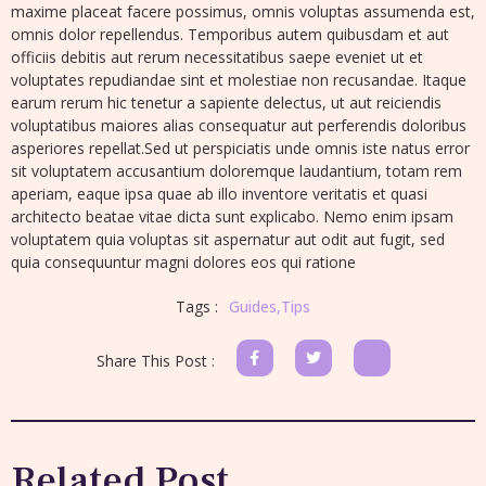
maxime placeat facere possimus, omnis voluptas assumenda est,
omnis dolor repellendus. Temporibus autem quibusdam et aut
officiis debitis aut rerum necessitatibus saepe eveniet ut et
voluptates repudiandae sint et molestiae non recusandae. Itaque
earum rerum hic tenetur a sapiente delectus, ut aut reiciendis
voluptatibus maiores alias consequatur aut perferendis doloribus
asperiores repellat.Sed ut perspiciatis unde omnis iste natus error
sit voluptatem accusantium doloremque laudantium, totam rem
aperiam, eaque ipsa quae ab illo inventore veritatis et quasi
architecto beatae vitae dicta sunt explicabo. Nemo enim ipsam
voluptatem quia voluptas sit aspernatur aut odit aut fugit, sed
quia consequuntur magni dolores eos qui ratione
Tags :
Guides
,
Tips
Share This Post :
Related Post