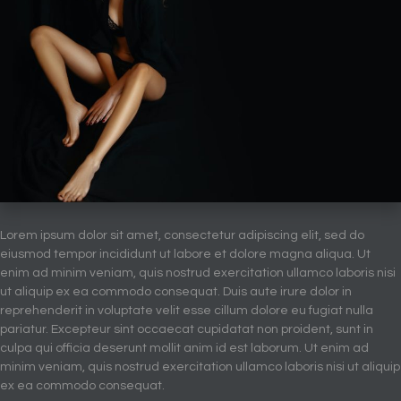
Lorem ipsum dolor sit amet, consectetur adipiscing elit, sed do
eiusmod tempor incididunt ut labore et dolore magna aliqua. Ut
enim ad minim veniam, quis nostrud exercitation ullamco laboris nisi
ut aliquip ex ea commodo consequat. Duis aute irure dolor in
reprehenderit in voluptate velit esse cillum dolore eu fugiat nulla
pariatur. Excepteur sint occaecat cupidatat non proident, sunt in
culpa qui officia deserunt mollit anim id est laborum. Ut enim ad
minim veniam, quis nostrud exercitation ullamco laboris nisi ut aliquip
ex ea commodo consequat.