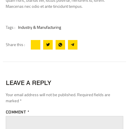
quam nunc, blandit vel, luctus pulvinar, hendrerit id, lorem.
Maecenas nec odio et ante tincidunt tempus.
Tags :
Industry & Manufacturing
Share this :
LEAVE A REPLY
Your email address will not be published.
Required fields are
marked
*
COMMENT
*