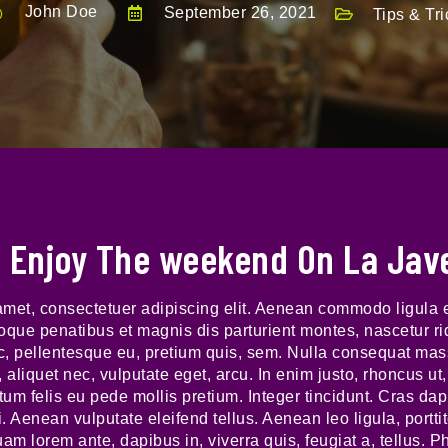
John Doe
September 26, 2021
Tips & Tri
 Enjoy The weekend On La Jav
amet, consectetuer adipiscing elit. Aenean commodo ligula 
que penatibus et magnis dis parturient montes, nascetur r
nec, pellentesque eu, pretium quis, sem. Nulla consequat ma
l, aliquet nec, vulputate eget, arcu. In enim justo, rhoncus ut
ctum felis eu pede mollis pretium. Integer tincidunt. Cras d
Aenean vulputate eleifend tellus. Aenean leo ligula, porttit
am lorem ante, dapibus in, viverra quis, feugiat a, tellus. P