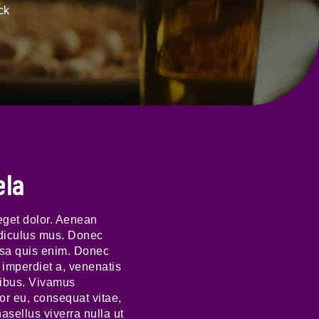
ck
ela
eget dolor. Aenean
idiculus mus. Donec
ssa quis enim. Donec
, imperdiet a, venenatis
apibus. Vivamus
or eu, consequat vitae,
hasellus viverra nulla ut