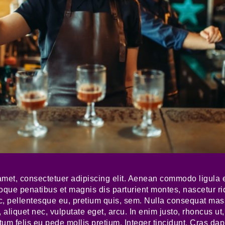
amet, consectetuer adipiscing elit. Aenean commodo ligula 
que penatibus et magnis dis parturient montes, nascetur r
nec, pellentesque eu, pretium quis, sem. Nulla consequat ma
l, aliquet nec, vulputate eget, arcu. In enim justo, rhoncus ut
ctum felis eu pede mollis pretium. Integer tincidunt. Cras d