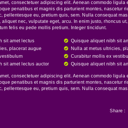
amet, consectetuer adipiscing elit. Aenean commodo ligula 
que penatibus et magnis dis parturient montes, nascetur r
nec, pellentesque eu, pretium quis, sem. Nulla consequat ma
l, aliquet nec, vulputate eget, arcu. In enim justo, rhoncus ut
ctum felis eu pede mollis pretium. Integer tincidunt.
h sit amet lectus
Quisque aliquet nibh sit a
cies, placerat augue
Nulla at metus ultricies, p
 vestibulum
Curabitur mollis ex vestib
 sit amet lectus auctor
Quisque aliquet nibh sit a
amet, consectetuer adipiscing elit. Aenean commodo ligula 
que penatibus et magnis dis parturient montes, nascetur r
nec, pellentesque eu, pretium quis, sem. Nulla consequat ma
Share :