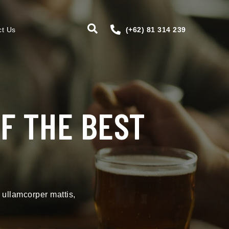
ct Us
(+62) 81 314 239
OF THE BEST
c ullamcorper mattis,