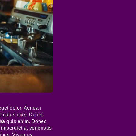
eget dolor. Aenean
idiculus mus. Donec
ssa quis enim. Donec
, imperdiet a, venenatis
apibus. Vivamus