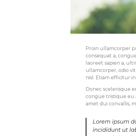
Proin ullamcorper pr
consequat a, congue 
laoreet sapien a, ult
ullamcorper, odio vit
nisl. Etiam efficitur i
Donec scelerisque en
congue tristique eu 
amet dui convallis, 
Lorem ipsum dol
incididunt ut l