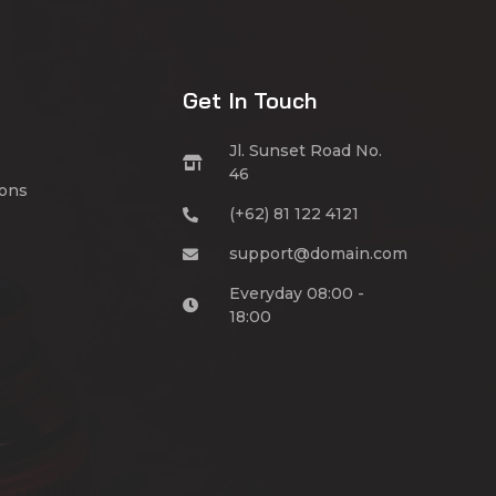
Get In Touch
Jl. Sunset Road No.
46
ions
(+62) 81 122 4121
support@domain.com
Everyday 08:00 -
18:00