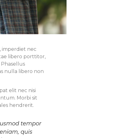
, imperdiet nec
e libero porttitor,
. Phasellus
as nulla libero non
t elit nec nisi
ntum. Morbi sit
les hendrerit.
 eiusmod tempor
veniam, quis