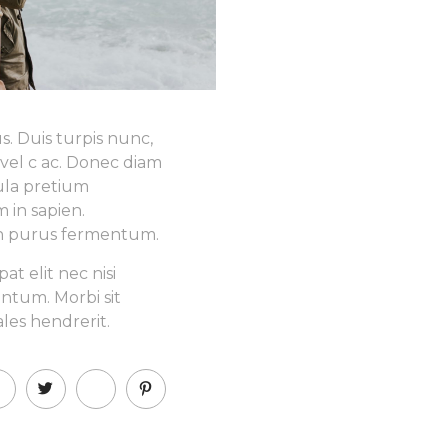
s. Duis turpis nunc,
 vel c ac. Donec diam
ula pretium
 in sapien.
bh purus fermentum.
t elit nec nisi
ntum. Morbi sit
les hendrerit.