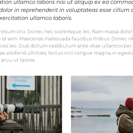
ation ullamco laboris nisi ut aliquip ex ea comm
dolor in reprehenderit in voluptateas esse cillum 
xercitation ullamco laboris.
etium orci. Donec nec scelerisque leo. Nam massa dolor
id sem. Maecenas malesuada faucibus finibus. Donec vita
rices leo. Duis dictum vestibulum ante vitae ullamcorper
ae eleifend ultricies, lectus orci congue magna, in egest
n arcu ut lacinia.