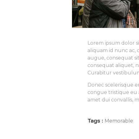
Lorem ipsum dolor si
aliquam id nunc ac, c
augue, consequat sit
consequat aliquet, 
Curabitur vestibulu
Donec scelerisque en
congue tristique eu 
amet dui convallis, 
Tags :
Memorable