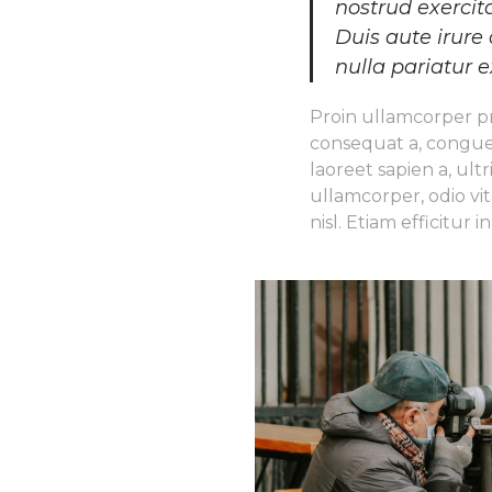
nostrud exercit
Duis aute irure 
nulla pariatur e
Proin ullamcorper pr
consequat a, congue 
laoreet sapien a, ult
ullamcorper, odio vit
nisl. Etiam efficitur i