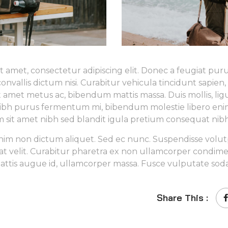
t amet, consectetur adipiscing elit. Donec a feugiat puru
onvallis dictum nisi. Curabitur vehicula tincidunt sapien,
 amet metus ac, bibendum mattis massa. Duis mollis, lig
nibh purus fermentum mi, bibendum molestie libero enim
m sit amet nibh sed blandit igula pretium consequat ni
im non dictum aliquet. Sed ec nunc. Suspendisse volutpa
at velit. Curabitur pharetra ex non ullamcorper condime
mattis augue id, ullamcorper massa. Fusce vulputate soda
Share This :