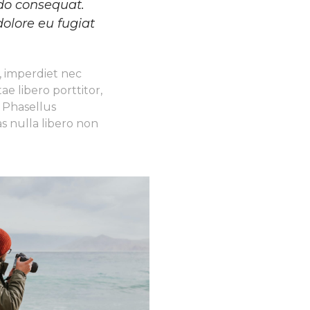
odo consequat.
dolore eu fugiat
, imperdiet nec
e libero porttitor,
. Phasellus
as nulla libero non