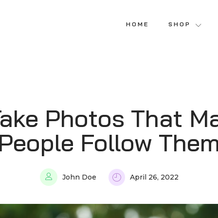
HOME
SHOP
ake Photos That M
People Follow The
John Doe
April 26, 2022