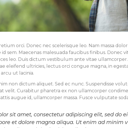
etium orci. Donec nec scelerisque leo. Nam massa dolor
id sem. Maecenas malesuada faucibus finibus. Donec vita
rices leo. Duis dictum vestibulum ante vitae ullamcorper
ae eleifend ultricies, lectus orci congue magna, in egest
n arcu ut lacinia.
im non dictum aliquet. Sed ec nunc. Suspendisse volutpa
at velit. Curabitur pharetra ex non ullamcorper condime
mattis augue id, ullamcorper massa. Fusce vulputate soda
or sit amet, consectetur adipiscing elit, sed do
abore et dolore magna aliqua. Ut enim ad minim 