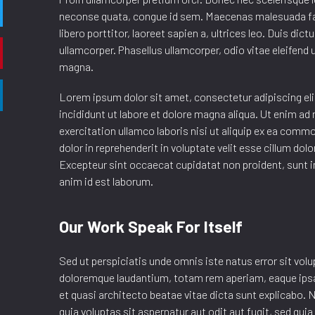
neconse quata, congue id sem. Maecenas malesuada fa
libero porttitor, laoreet sapien a, ultrices leo. Duis di
ullamcorper. Phasellus ullamcorper, odio vitae eleifend u
magna.
Lorem ipsum dolor sit amet, consectetur adipiscing el
incididunt ut labore et dolore magna aliqua. Ut enim a
exercitation ullamco laboris nisi ut aliquip ex ea comm
dolor in reprehenderit in voluptate velit esse cillum dolo
Excepteur sint occaecat cupidatat non proident, sunt in
anim id est laborum.
Our Work Speak For Itself
Sed ut perspiciatis unde omnis iste natus error sit v
doloremque laudantium, totam rem aperiam, eaque ipsa q
et quasi architecto beatae vitae dicta sunt explicabo
quia voluptas sit aspernatur aut odit aut fugit, sed qu