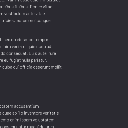
ucibus finibus. Donec vitae
ctum vestibulum ante vitae
ltricies, lectus orci congue
it, sed do eiusmod tempor
d minim veniam, quis nostrud
odo consequat. Duis aute irure
re eu fugiat nulla pariatur.
 culpa qui officia deserunt mollit
oluptatem accusantium
uae ab illo inventore veritatis
. Nemo enim ipsam voluptatem
ia consequuntur magni dolores