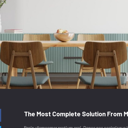
The Most Complete Solution From 
Proin ullamcorper pretium orci. Donec nec scelerisque