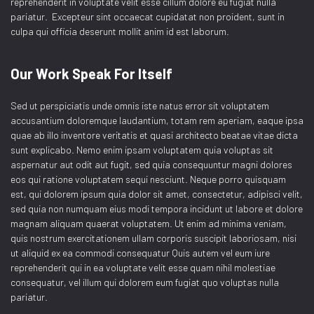
reprehenderit in voluptate velit esse cillum dolore eu fugiat nulla
pariatur. Excepteur sint occaecat cupidatat non proident, sunt in
culpa qui officia deserunt mollit anim id est laborum.
Our Work Speak For Itself
Sed ut perspiciatis unde omnis iste natus error sit voluptatem
accusantium doloremque laudantium, totam rem aperiam, eaque ipsa
quae ab illo inventore veritatis et quasi architecto beatae vitae dicta
sunt explicabo. Nemo enim ipsam voluptatem quia voluptas sit
aspernatur aut odit aut fugit, sed quia consequuntur magni dolores
eos qui ratione voluptatem sequi nesciunt. Neque porro quisquam
est, qui dolorem ipsum quia dolor sit amet, consectetur, adipisci velit,
sed quia non numquam eius modi tempora incidunt ut labore et dolore
magnam aliquam quaerat voluptatem. Ut enim ad minima veniam,
quis nostrum exercitationem ullam corporis suscipit laboriosam, nisi
ut aliquid ex ea commodi consequatur Quis autem vel eum iure
reprehenderit qui in ea voluptate velit esse quam nihil molestiae
consequatur, vel illum qui dolorem eum fugiat quo voluptas nulla
pariatur.