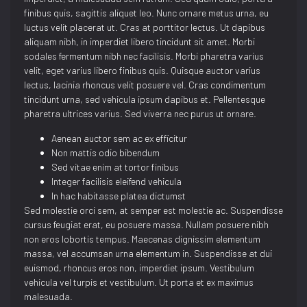
finibus quis, sagittis aliquet leo. Nunc ornare metus urna, eu
luctus velit placerat ut. Cras at porttitor lectus. Ut dapibus
aliquam nibh, in imperdiet libero tincidunt sit amet. Morbi
sodales fermentum nibh nec facilisis. Morbi pharetra varius
velit, eget varius libero finibus quis. Quisque auctor varius
lectus, lacinia rhoncus velit posuere vel. Cras condimentum
tincidunt urna, sed vehicula ipsum dapibus et. Pellentesque
pharetra ultrices varius. Sed viverra nec purus ut ornare.
Aenean auctor sem ac ex efficitur
Non mattis odio bibendum
Sed vitae enim at tortor finibus
Integer facilisis eleifend vehicula
In hac habitasse platea dictumst
Sed molestie orci sem, at semper est molestie ac. Suspendisse
cursus feugiat erat, eu posuere massa. Nullam posuere nibh
non eros lobortis tempus. Maecenas dignissim elementum
massa, vel accumsan urna elementum in. Suspendisse at dui
euismod, rhoncus eros non, imperdiet ipsum. Vestibulum
vehicula vel turpis et vestibulum. Ut porta et ex maximus
malesuada.