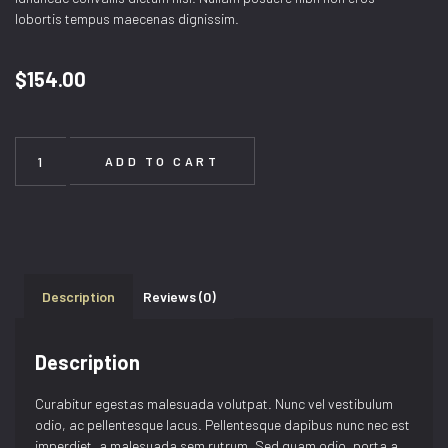
lobortis tempus maecenas dignissim.
$
154.00
ADD TO CART
Description
Reviews (0)
Description
Curabitur egestas malesuada volutpat. Nunc vel vestibulum
odio, ac pellentesque lacus. Pellentesque dapibus nunc nec est
imperdiet, a malesuada sem rutrum. Sed quam odio, porta a