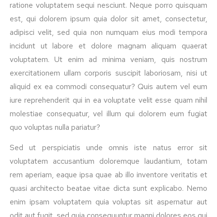
ratione voluptatem sequi nesciunt. Neque porro quisquam
est, qui dolorem ipsum quia dolor sit amet, consectetur,
adipisci velit, sed quia non numquam eius modi tempora
incidunt ut labore et dolore magnam aliquam quaerat
voluptatem. Ut enim ad minima veniam, quis nostrum
exercitationem ullam corporis suscipit laboriosam, nisi ut
aliquid ex ea commodi consequatur? Quis autem vel eum
iure reprehenderit qui in ea voluptate velit esse quam nihil
molestiae consequatur, vel illum qui dolorem eum fugiat
quo voluptas nulla pariatur?
Sed ut perspiciatis unde omnis iste natus error sit
voluptatem accusantium doloremque laudantium, totam
rem aperiam, eaque ipsa quae ab illo inventore veritatis et
quasi architecto beatae vitae dicta sunt explicabo. Nemo
enim ipsam voluptatem quia voluptas sit aspernatur aut
odit aut fugit, sed quia consequuntur magni dolores eos qui