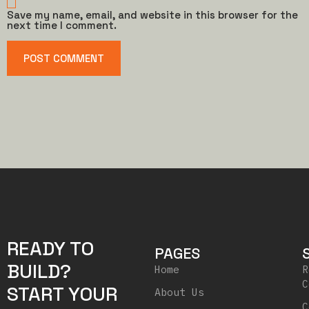
Save my name, email, and website in this browser for the
next time I comment.
READY TO
PAGES
BUILD?
Home
R
C
START YOUR
About Us
C