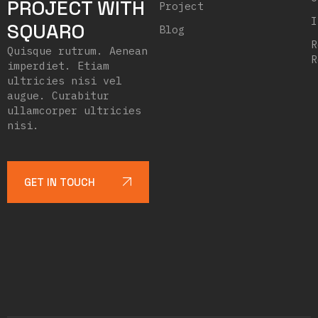
PROJECT WITH
Project
I
SQUARO
Blog
R
Quisque rutrum. Aenean
R
imperdiet. Etiam
ultricies nisi vel
augue. Curabitur
ullamcorper ultricies
nisi.
GET IN TOUCH