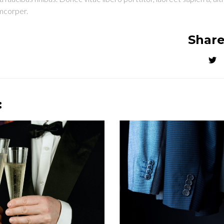
amcorper.
Share
: