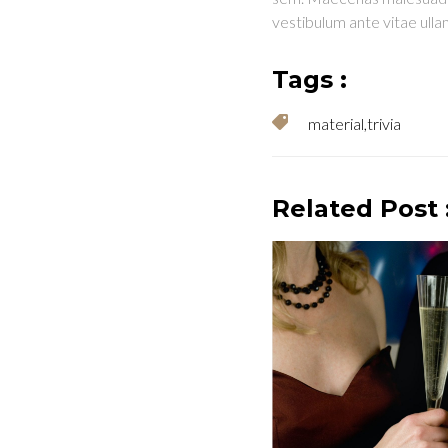
vestibulum ante vitae ull
Tags :
material
,
trivia
Related Post 