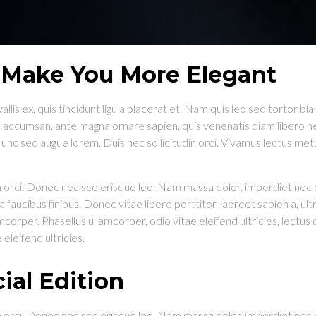
o Make You More Elegant
lis ex, quis tincidunt ligula placerat et. Nam quis leo sed tortor 
lis accumsan, ante magna ornare sapien, quis venenatis diam libero
nc sed augue lorem. Duis nec sollicitudin orci. Vivamus lectus metus
 orci. Donec nec scelerisque leo. Nam massa dolor, imperdiet nec 
ucibus finibus. Donec vitae libero porttitor, laoreet sapien a, ultr
mcorper. Phasellus ullamcorper, odio vitae eleifend ultricies, lectu
eleifend ultricies.
al Edition
 orci. Donec nec scelerisque leo. Nam massa dolor, imperdiet nec 