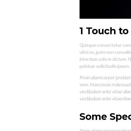
1 Touch t
Quisque consectetur conval
ultrices, justo non conval
interdum odio in dictum. Nu
pulvinar sollicitudin ipsum.
Proin ullamcorper pretium
sem. Maecenas malesuada fa
vestibulum ante vitae ulla
vestibulum ante vitaevitae 
Some Speci
Proin ullamcorper pretium