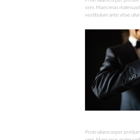
sem. Maecenas malesuada fa
vestibulum ante vitae ull
Proin ullamcorper pretium
sem. Maecenas malesuada fa