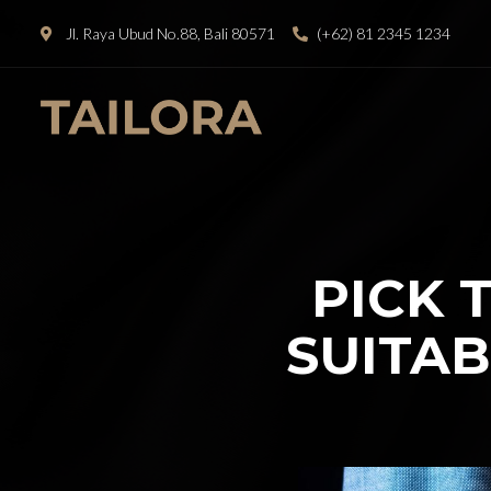
Jl. Raya Ubud No.88, Bali 80571
(+62) 81 2345 1234
PICK 
SUITAB