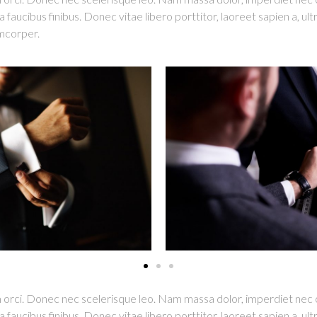
ucibus finibus. Donec vitae libero porttitor, laoreet sapien a, ultr
amcorper.
 orci. Donec nec scelerisque leo. Nam massa dolor, imperdiet nec 
ucibus finibus. Donec vitae libero porttitor, laoreet sapien a, ultr