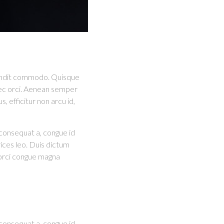
blandit commodo. Quisque
 nec orci. Aenean semper
, efficitur non arcu id,
consequat a, congue id
ices leo. Duis dictum
s orci congue magna
consequat a, congue id