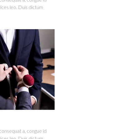
ices leo. Duis dictum
consequat a, congue id
ices leo. Duis dictum