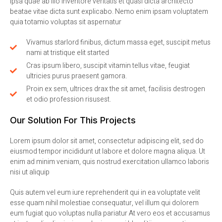
ipsa quae ab illo inventore veritatis et quasi dicta architecto
beatae vitae dicta sunt explicabo. Nemo enim ipsam voluptatem
quia totamio voluptas sit aspernatur
Vivamus starlord finibus, dictum massa eget, suscipit metus
nami at tristique elit started
Cras ipsum libero, suscipit vitamin tellus vitae, feugiat
ultricies purus praesent gamora.
Proin ex sem, ultrices drax the sit amet, facilisis destrogen
et odio profession risusest.
Our Solution For This Projects
Lorem ipsum dolor sit amet, consectetur adipiscing elit, sed do
eiusmod tempor incididunt ut labore et dolore magna aliqua. Ut
enim ad minim veniam, quis nostrud exercitation ullamco laboris
nisi ut aliquip
Quis autem vel eum iure reprehenderit qui in ea voluptate velit
esse quam nihil molestiae consequatur, vel illum qui dolorem
eum fugiat quo voluptas nulla pariatur At vero eos et accusamus