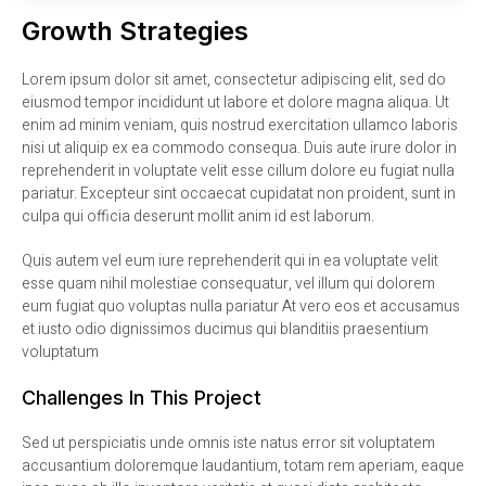
Growth Strategies
Lorem ipsum dolor sit amet, consectetur adipiscing elit, sed do
eiusmod tempor incididunt ut labore et dolore magna aliqua. Ut
enim ad minim veniam, quis nostrud exercitation ullamco laboris
nisi ut aliquip ex ea commodo consequa. Duis aute irure dolor in
reprehenderit in voluptate velit esse cillum dolore eu fugiat nulla
pariatur. Excepteur sint occaecat cupidatat non proident, sunt in
culpa qui officia deserunt mollit anim id est laborum.
Quis autem vel eum iure reprehenderit qui in ea voluptate velit
esse quam nihil molestiae consequatur, vel illum qui dolorem
eum fugiat quo voluptas nulla pariatur At vero eos et accusamus
et iusto odio dignissimos ducimus qui blanditiis praesentium
voluptatum
Challenges In This Project
Sed ut perspiciatis unde omnis iste natus error sit voluptatem
accusantium doloremque laudantium, totam rem aperiam, eaque