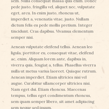
sem. Nulla consequat massa quis enim. Donec
pede justo, fringilla vel, aliquet nec, vulputate
eget, arcu. In enim justo, rhoncus ut,
imperdiet a, venenatis vitae, justo. Nullam
dictum felis eu pede mollis pretium. Integer
tincidunt. Cras dapibus. Vivamus elementum
semper nisi.
Aenean vulputate eleifend tellus. Aenean leo
ligula, porttitor eu, consequat vitae, eleifend
ac, enim. Aliquam lorem ante, dapibus in,
viverra quis, feugiat a, tellus. Phasellus viverra
nulla ut metus varius laoreet. Quisque rutrum.
Aenean imperdiet. Etiam ultricies nisi vel
augue. Curabitur ullamcorper ultricies nisi.
Nam eget dui. Etiam rhoncus. Maecenas
tempus, tellus eget condimentum rhoncus,
sem quam semper libero, sit amet adipiscing
sem neque sed ipsum.