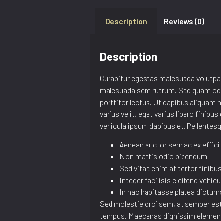
Description
Reviews (0)
Description
Curabitur egestas malesuada volutpat
malesuada sem rutrum. Sed quam odio, 
porttitor lectus. Ut dapibus aliquam n
varius velit, eget varius libero finib
vehicula ipsum dapibus et. Pellentesqu
Aenean auctor sem ac ex effici
Non mattis odio bibendum
Sed vitae enim at tortor finibu
Integer facilisis eleifend vehicu
In hac habitasse platea dictum
Sed molestie orci sem, at semper est
tempus. Maecenas dignissim element