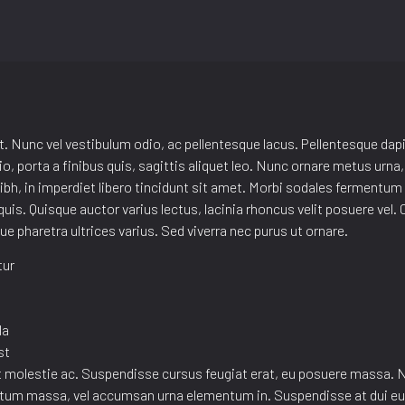
. Nunc vel vestibulum odio, ac pellentesque lacus. Pellentesque dap
porta a finibus quis, sagittis aliquet leo. Nunc ornare metus urna, e
ibh, in imperdiet libero tincidunt sit amet. Morbi sodales fermentum 
us quis. Quisque auctor varius lectus, lacinia rhoncus velit posuere ve
e pharetra ultrices varius. Sed viverra nec purus ut ornare.
tur
s
la
st
 molestie ac. Suspendisse cursus feugiat erat, eu posuere massa. N
um massa, vel accumsan urna elementum in. Suspendisse at dui eu