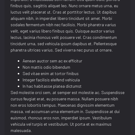
finibus quis, sagittis aliquet leo. Nunc ornare metus urna, eu
luctus velit placerat ut. Cras at porttitor lectus. Ut dapibus
aliquam nibh, in imperdiet libero tincidunt sit amet. Morbi
sodales fermentum nibh nec facilisis. Morbi pharetra varius
velit, eget varius libero finibus quis. Quisque auctor varius
lectus, lacinia rhoncus velit posuere vel. Cras condimentum
tincidunt urna, sed vehicula ipsum dapibus et. Pellentesque
pharetra ultrices varius. Sed viverra nec purus ut ornare.
Aenean auctor sem ac ex efficitur
Non mattis odio bibendum
Sed vitae enim at tortor finibus
Integer facilisis eleifend vehicula
In hac habitasse platea dictumst
Sed molestie orci sem, at semper est molestie ac. Suspendisse
cursus feugiat erat, eu posuere massa. Nullam posuere nibh
non eros lobortis tempus. Maecenas dignissim elementum
massa, vel accumsan urna elementum in. Suspendisse at dui
euismod, rhoncus eros non, imperdiet ipsum. Vestibulum
vehicula vel turpis et vestibulum. Ut porta et ex maximus
malesuada.