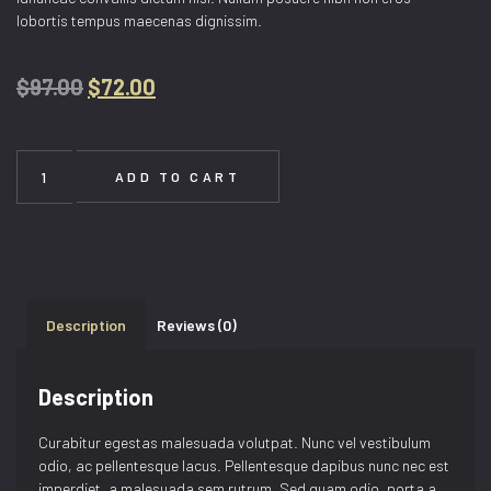
lobortis tempus maecenas dignissim.
$
97.00
$
72.00
ADD TO CART
Description
Reviews (0)
Description
Curabitur egestas malesuada volutpat. Nunc vel vestibulum
odio, ac pellentesque lacus. Pellentesque dapibus nunc nec est
imperdiet, a malesuada sem rutrum. Sed quam odio, porta a