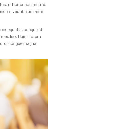
s, efficitur non arcu id,
ibendum vestibulum ante
consequat a, congue id
rices leo. Duis dictum
us orci congue magna