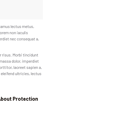
ivamus lectus metus,
lorem non iaculis
erdiet nec consequat a,
 risus. Morbi tincidunt
 massa dolor, imperdiet
ttitor, laoreet sapien a,
eleifend ultricies, lectus
About Protection