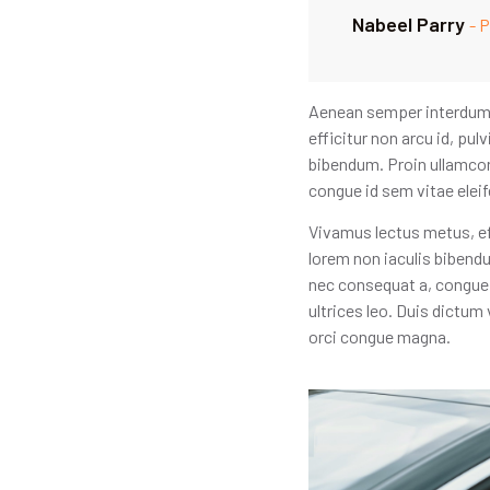
Nabeel Parry
- 
Aenean semper interdum o
efficitur non arcu id, pu
bibendum. Proin ullamcor
congue id sem vitae eleif
Vivamus lectus metus, eff
lorem non iaculis bibend
nec consequat a, congue 
ultrices leo. Duis dictum
orci congue magna.