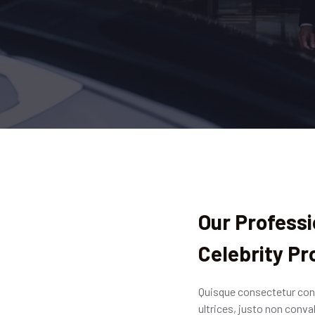
Our Professi
Celebrity Pr
Quisque consectetur conva
ultrices, justo non conv