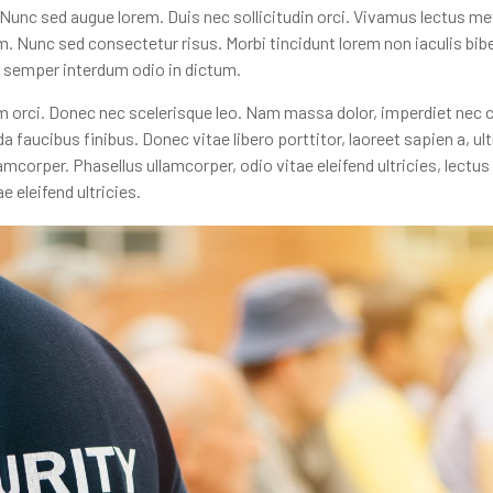
Nunc sed augue lorem. Duis nec sollicitudin orci. Vivamus lectus metu
sum. Nunc sed consectetur risus. Morbi tincidunt lorem non iaculis b
in semper interdum odio in dictum.
m orci. Donec nec scelerisque leo. Nam massa dolor, imperdiet nec 
aucibus finibus. Donec vitae libero porttitor, laoreet sapien a, ult
amcorper. Phasellus ullamcorper, odio vitae eleifend ultricies, lect
e eleifend ultricies.