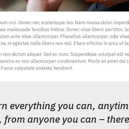
ium orci. Donec nec scelerisque leo. Nam massa dolor, imperd
 malesuada faucibus finibus. Donec vitae libero porttitor, lao
ulum ante vitae ullamcorper. Phasellus ullamcorper, odio vitae 
, in egestas nulla libero non nisl. Etiam efficitur in arcu ut lac
non dictum aliquet. Sed ec nunc. Suspendisse volutpat elit nec
 pharetra ex non ullamcorper condimentum. Morbi sit amet dui c
 Fusce vulputate sodales hendrerit.
rn everything you can, anytim
, from anyone you can – there 