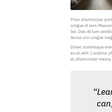
Proin ullamcorper pret
congue id sem. Maecenas
leo. Duis dictum vestib
lectus orci congue magna
Donec scelerisque enim 
eu at velit. Curabitur
id, ullamcorper massa.
“Lea
can