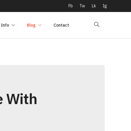
Fb
Tw
Lk
Ig
Info
Blog
Contact
e With