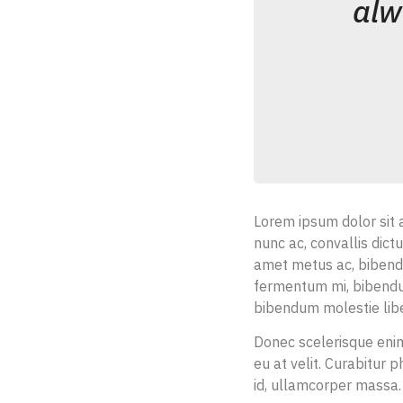
alw
Lorem ipsum dolor sit a
nunc ac, convallis dict
amet metus ac, bibendu
fermentum mi, bibendum
bibendum molestie libe
Donec scelerisque enim 
eu at velit. Curabitur
id, ullamcorper massa.