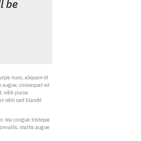
l be
urpis nunc, aliquam id
am augue, consequat sit
t, nibh purus
t nibh sed blandit
 nisi congue tristique
onvallis, mattis augue