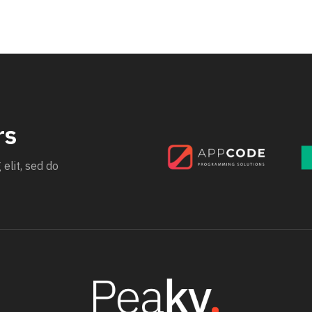
rs
elit, sed do