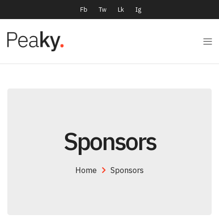
Fb
Tw
Lk
Ig
Sponsors
Home
Sponsors