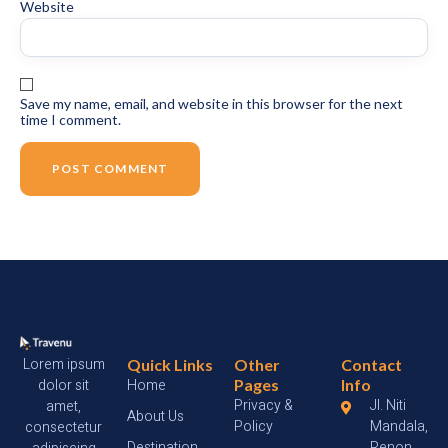
Website
Save my name, email, and website in this browser for the next
time I comment.
Lorem ipsum
Quick Links
Other
Contact
dolor sit
Home
Pages
Info
Privacy &
Jl. Niti
amet,
About Us
Policy
Mandala,
consectetur
Destination
Renon,