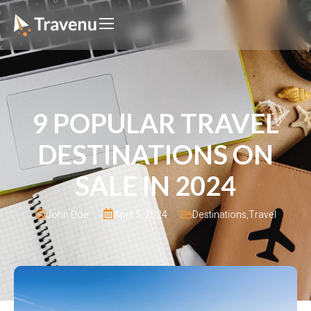
9 POPULAR TRAVEL
DESTINATIONS ON
SALE IN 2024
April 5, 2024
Destinations
,
Travel
John Doe