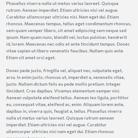
Phasellus viverra nulla ut metus varius laoreet. Quisque
rutrum. Aenean imperdiet. Etiam ultricies nisi vel augue.
Curabitur ullamcorper ultricies nisi. Nam eget dui. Etiam
rhoncus. Maecenas tempus, tellus eget condimentum rhoncus,
sem quam semper libero, sit amet adipiscing sem neque sed
ipsum. Nam quam nunc, blandit vel, luctus pulvinar, hendrerit
id, lorem. Maecenas nec odio et ante tincidunt tempus. Donec
vitae sapien ut libero venenatis faucibus. Nullam quis ante
Etiam sit amet orci eget.
Donec pede justo, fringilla vel, aliquet nec, vulputate eget,
arcu. In enim justo, rhoncus ut, imperdiet a, venenatis vitae,
justo. Nullam dictum felis eu pede mollis pretium. Integer
tincidunt. Cras dapibus. Vivamus elementum semper nisi.
Aenean vulputate eleifend tellus. Aenean leo ligula, porttitor
eu, consequat vitae, eleifend ac, enim. Aliquam lorem ante,
dapibus in, viverra quis, feugiat a, tellus. Phasellus viverra
nulla ut metus varius laoreet. Quisque rutrum aenean
imperdiet. Etiam ultricies nisi vel augue. Curabitur
ullamcorper ultricies nisi nam eget dui. Etiam rhoncus