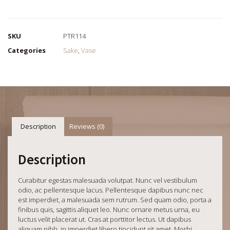
SKU
PTR114
Categories
Sake
,
Vase
Description
Reviews (0)
Description
Curabitur egestas malesuada volutpat. Nunc vel vestibulum
odio, ac pellentesque lacus. Pellentesque dapibus nunc nec
est imperdiet, a malesuada sem rutrum. Sed quam odio, porta a
finibus quis, sagittis aliquet leo. Nunc ornare metus urna, eu
luctus velit placerat ut. Cras at porttitor lectus. Ut dapibus
aliquam nibh, in imperdiet libero tincidunt sit amet. Morbi