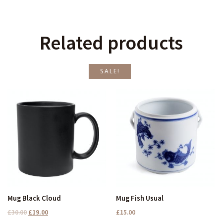
Related products
SALE!
Mug Black Cloud
Mug Fish Usual
£
30.00
£
19.00
£
15.00