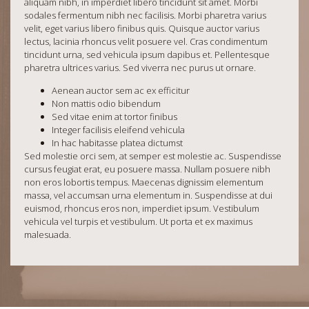
aliquam nibh, in imperdiet libero tincidunt sit amet. Morbi
sodales fermentum nibh nec facilisis. Morbi pharetra varius
velit, eget varius libero finibus quis. Quisque auctor varius
lectus, lacinia rhoncus velit posuere vel. Cras condimentum
tincidunt urna, sed vehicula ipsum dapibus et. Pellentesque
pharetra ultrices varius. Sed viverra nec purus ut ornare.
Aenean auctor sem ac ex efficitur
Non mattis odio bibendum
Sed vitae enim at tortor finibus
Integer facilisis eleifend vehicula
In hac habitasse platea dictumst
Sed molestie orci sem, at semper est molestie ac. Suspendisse
cursus feugiat erat, eu posuere massa. Nullam posuere nibh
non eros lobortis tempus. Maecenas dignissim elementum
massa, vel accumsan urna elementum in. Suspendisse at dui
euismod, rhoncus eros non, imperdiet ipsum. Vestibulum
vehicula vel turpis et vestibulum. Ut porta et ex maximus
malesuada.