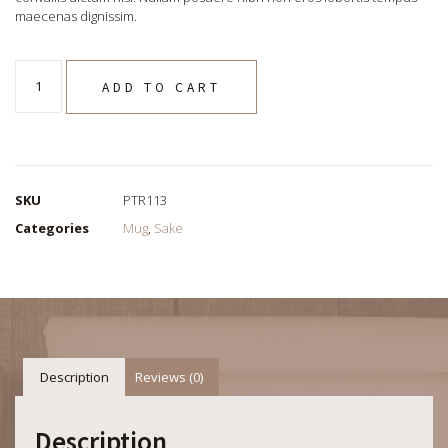
maecenas dignissim.
ADD TO CART
SKU
PTR113
Categories
Mug
,
Sake
Description
Reviews (0)
Description