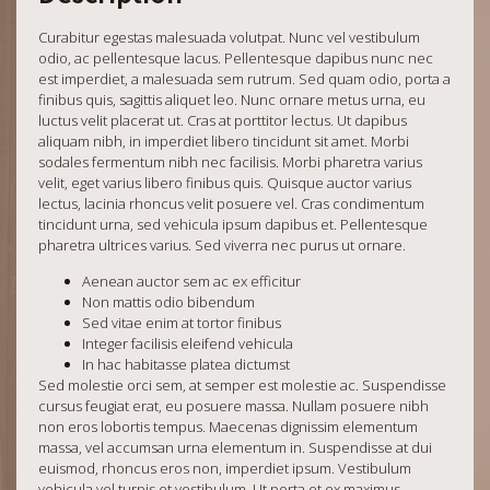
Curabitur egestas malesuada volutpat. Nunc vel vestibulum
odio, ac pellentesque lacus. Pellentesque dapibus nunc nec
est imperdiet, a malesuada sem rutrum. Sed quam odio, porta a
finibus quis, sagittis aliquet leo. Nunc ornare metus urna, eu
luctus velit placerat ut. Cras at porttitor lectus. Ut dapibus
aliquam nibh, in imperdiet libero tincidunt sit amet. Morbi
sodales fermentum nibh nec facilisis. Morbi pharetra varius
velit, eget varius libero finibus quis. Quisque auctor varius
lectus, lacinia rhoncus velit posuere vel. Cras condimentum
tincidunt urna, sed vehicula ipsum dapibus et. Pellentesque
pharetra ultrices varius. Sed viverra nec purus ut ornare.
Aenean auctor sem ac ex efficitur
Non mattis odio bibendum
Sed vitae enim at tortor finibus
Integer facilisis eleifend vehicula
In hac habitasse platea dictumst
Sed molestie orci sem, at semper est molestie ac. Suspendisse
cursus feugiat erat, eu posuere massa. Nullam posuere nibh
non eros lobortis tempus. Maecenas dignissim elementum
massa, vel accumsan urna elementum in. Suspendisse at dui
euismod, rhoncus eros non, imperdiet ipsum. Vestibulum
vehicula vel turpis et vestibulum. Ut porta et ex maximus