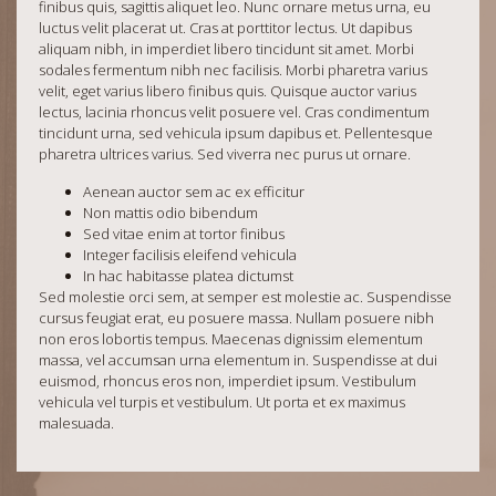
finibus quis, sagittis aliquet leo. Nunc ornare metus urna, eu
luctus velit placerat ut. Cras at porttitor lectus. Ut dapibus
aliquam nibh, in imperdiet libero tincidunt sit amet. Morbi
sodales fermentum nibh nec facilisis. Morbi pharetra varius
velit, eget varius libero finibus quis. Quisque auctor varius
lectus, lacinia rhoncus velit posuere vel. Cras condimentum
tincidunt urna, sed vehicula ipsum dapibus et. Pellentesque
pharetra ultrices varius. Sed viverra nec purus ut ornare.
Aenean auctor sem ac ex efficitur
Non mattis odio bibendum
Sed vitae enim at tortor finibus
Integer facilisis eleifend vehicula
In hac habitasse platea dictumst
Sed molestie orci sem, at semper est molestie ac. Suspendisse
cursus feugiat erat, eu posuere massa. Nullam posuere nibh
non eros lobortis tempus. Maecenas dignissim elementum
massa, vel accumsan urna elementum in. Suspendisse at dui
euismod, rhoncus eros non, imperdiet ipsum. Vestibulum
vehicula vel turpis et vestibulum. Ut porta et ex maximus
malesuada.