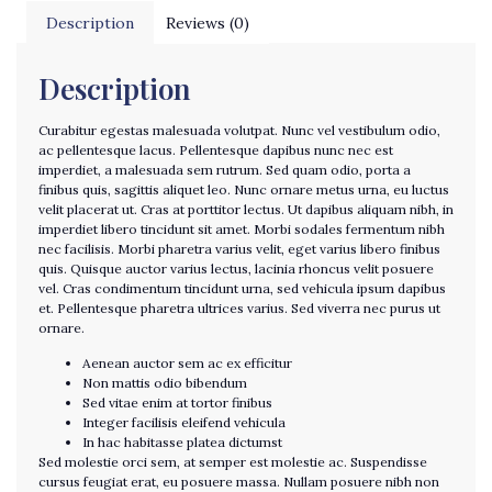
Description
Reviews (0)
Description
Curabitur egestas malesuada volutpat. Nunc vel vestibulum odio,
ac pellentesque lacus. Pellentesque dapibus nunc nec est
imperdiet, a malesuada sem rutrum. Sed quam odio, porta a
finibus quis, sagittis aliquet leo. Nunc ornare metus urna, eu luctus
velit placerat ut. Cras at porttitor lectus. Ut dapibus aliquam nibh, in
imperdiet libero tincidunt sit amet. Morbi sodales fermentum nibh
nec facilisis. Morbi pharetra varius velit, eget varius libero finibus
quis. Quisque auctor varius lectus, lacinia rhoncus velit posuere
vel. Cras condimentum tincidunt urna, sed vehicula ipsum dapibus
et. Pellentesque pharetra ultrices varius. Sed viverra nec purus ut
ornare.
Aenean auctor sem ac ex efficitur
Non mattis odio bibendum
Sed vitae enim at tortor finibus
Integer facilisis eleifend vehicula
In hac habitasse platea dictumst
Sed molestie orci sem, at semper est molestie ac. Suspendisse
cursus feugiat erat, eu posuere massa. Nullam posuere nibh non