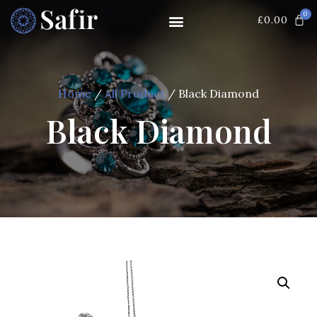
0
£
0.00
Home
/
All Product
/ Black Diamond
Black Diamond