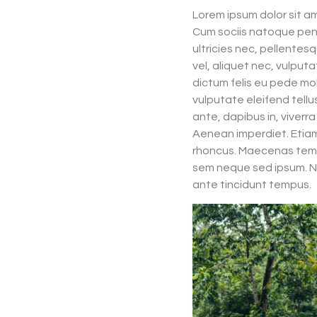
Lorem ipsum dolor sit a
Cum sociis natoque pena
ultricies nec, pellentes
vel, aliquet nec, vulputa
dictum felis eu pede mo
vulputate eleifend tellu
ante, dapibus in, viverra
Aenean imperdiet. Etiam u
rhoncus. Maecenas temp
sem neque sed ipsum. Na
ante tincidunt tempus.