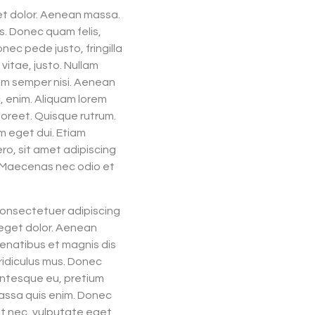
et dolor. Aenean massa.
s. Donec quam felis,
nec pede justo, fringilla
 vitae, justo. Nullam
tum semper nisi. Aenean
c, enim. Aliquam lorem
 laoreet. Quisque rutrum.
am eget dui. Etiam
o, sit amet adipiscing
m. Maecenas nec odio et
consectetuer adipiscing
 eget dolor. Aenean
enatibus et magnis dis
ridiculus mus. Donec
lentesque eu, pretium
assa quis enim. Donec
uet nec, vulputate eget,