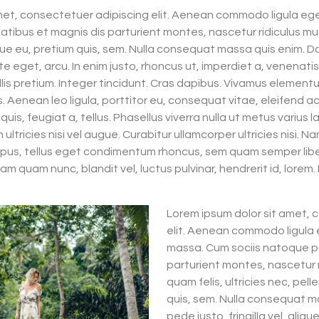
met, consectetuer adipiscing elit. Aenean commodo ligula eg
tibus et magnis dis parturient montes, nascetur ridiculus mu
que eu, pretium quis, sem. Nulla consequat massa quis enim. Do
te eget, arcu. In enim justo, rhoncus ut, imperdiet a, venenatis
llis pretium. Integer tincidunt. Cras dapibus. Vivamus elemen
s. Aenean leo ligula, porttitor eu, consequat vitae, eleifend a
 quis, feugiat a, tellus. Phasellus viverra nulla ut metus varius
ltricies nisi vel augue. Curabitur ullamcorper ultricies nisi. N
us, tellus eget condimentum rhoncus, sem quam semper liber
m quam nunc, blandit vel, luctus pulvinar, hendrerit id, lore
Lorem ipsum dolor sit amet, 
elit. Aenean commodo ligula
massa. Cum sociis natoque p
parturient montes, nascetur 
quam felis, ultricies nec, pel
quis, sem. Nulla consequat m
pede justo, fringilla vel, aliq