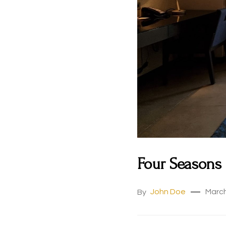
Four Seasons 
John Doe
March
By